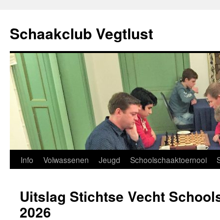
Ga
naar
Schaakclub Vegtlust
de
inhoud
Info
Volwassenen
Jeugd
Schoolschaaktoernooi
Uitslag Stichtse Vecht Schoo
2026